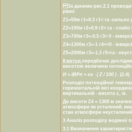
За даними рис.2.1 проводит
рівні:
Z1=50м г1=0,3 г1< гa -сильно 
Z2=100м г2=0,9 г2< гa - слабо
Z3=700м г3=-0,5 г3< 0 - інверсі
Z4=1300м г3=-1 г4<<0 - інверсі
Z5=2000м г3=-1,3 г5>гa - неус
ІІ метод
передбачає дослідже
висотою величини потенційн
И = t
ВР
п
+
г
а
·
( Z / 100 ) .
(2.4)
Розподіл потенційної темпера
горизонтальній вісі координа
вертикальній - висота z
,,
м.
До висоти Z4 = 1300 м значен
атмосфери як усталений, вищ
стан атмосфери неусталений
3
Аналіз розподілу водяної п
3.1
Визначення характеристик