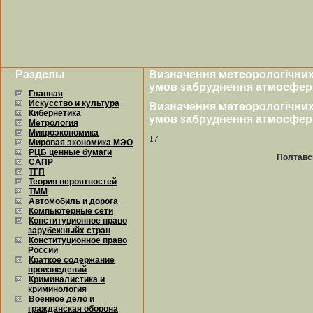
Разделы
Визначення метеорологічних 
умов забруднення атмосфер
Главная
Искусство и культура
Визначення метеорологічних 
Кибернетика
умов забруднення атмосфер
Метрология
Микроэкономика
17
Мировая экономика МЭО
РЦБ ценные бумаги
Полтавс
САПР
ТГП
Теория вероятностей
ТММ
Автомобиль и дорога
Компьютерные сети
Конституционное право
зарубежныйх стран
Конституционное право
России
Краткое содержание
произведений
Криминалистика и
криминология
Военное дело и
гражданская оборона