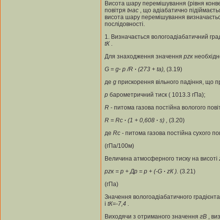
Висота шару перемішування (рівня конве
повітря
t
нас
, що адіабатично підіймаєт
висота шару перемішування визначаєть
послідовності.
1. Визначається вологоадіабатичний гра
t
К
.
Для знаходження значення
p
zк
необхідн
G = g
·
p /R
·
(273 + t
а
),
(3.19)
де
g
прискорення вільного падіння, що п
p
барометричний тиск ( 1013.3 гПа);
R
- питома газова постійна вологого пові
R = Rс
·
(1 + 0,608
·
s
) ,
(3.20)
де
Rс
-
питома газова постійна сухого пов
(гПа/100м)
Величина атмосферного тиску на висоті
p
zк
= p + Дp = p + (-G
·
z
К
).
(3.21)
(гПа)
Значення вологоадіабатичного градієнт
і
t
К
=-7,4
.
Виходячи з отриманого значення
г
В
, в