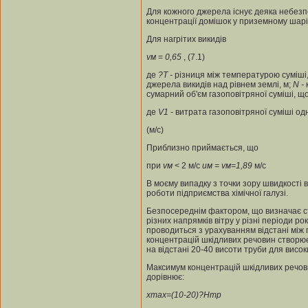
Для кожного джерела існує деяка небезп
концентрації домішок у приземному шар
Для нагрітих викидів
v
м
=
0,65
, (7.1)
де
?T -
різниця між температурою суміші,
джерела викидів над рівнем землі, м;
N -
сумарний об'єм газоповітряної суміші, 
де
V
1
- витрата газоповітряної суміші од
(м/с)
Приблизно приймається, що
при
v
м
< 2 м/с
u
м
= v
м
=
1,89
м/с
В моєму випадку з точки зору швидкості 
роботи підприємства хімічної галузі.
Безпосереднім фактором, що визначає ст
різних напрямків вітру у різні періоди ро
проводиться з урахуванням відстані між
концентрацій шкідливих речовин створюєт
на відстані 20-40 висоти труби для висо
Максимум концентрацій шкідливих речови
дорівнює:
х
max
=(10-20)?
H
тр