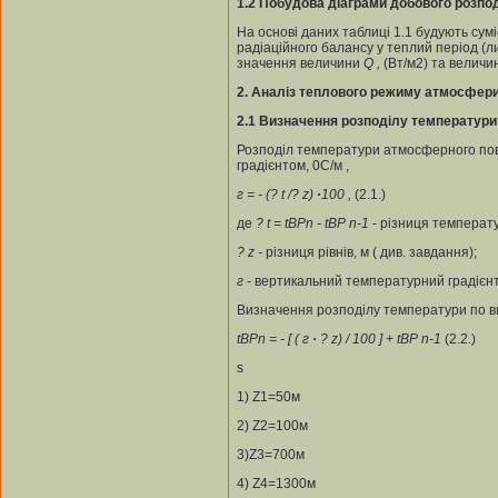
1.2
Побудова діаграми добового розпод
На основі даних таблиці 1.1 будують сумі
радіаційного балансу у теплий період (ли
значення величини
Q
,
(Вт/м2) та велич
2
.
Аналіз теплового режиму атмосфер
2.1 Визначення розподілу температури
Розподіл температури атмосферного пов
градієнтом, 0С/м ,
г =
- (? t /? z)
·
100
,
(2.1.)
де
? t = t
ВР
n
- t
ВР
n-1
- різниця температу
? z
-
різниця рівнів, м ( див. завдання);
г
-
вертикальний температурний градієнт 
Визначення розподілу температури по в
t
ВР
n
= - [ ( г
·
? z) / 100 ] + t
ВР
n-1
(2.2.)
s
1) Z1=50м
2) Z2=100м
3)Z3=700м
4) Z4=1300м