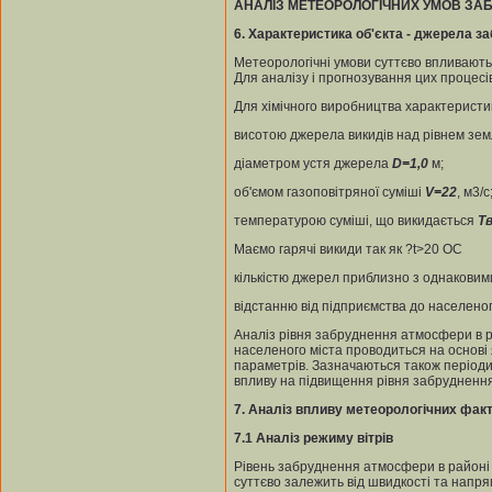
АНАЛІЗ
МЕТЕОРОЛОГІЧНИХ
УМОВ ЗА
6
.
Характеристика об'єкта - джерела з
Метеорологічні умови суттєво впливають
Для аналізу і прогнозування цих процес
Для хімічного виробництва характеристи
висотою джерела викидів над рівнем зем
діаметром устя джерела
D=1,0
м;
об'ємом газоповітряної суміші
V=22
, м3/с
температурою суміші, що викидається
Т
Маємо гарячі викиди так як ?t>20 ОС
кількістю джерел приблизно з однакови
відстанню від підприємства до населено
Аналіз рівня забруднення атмосфери в р
населеного міста проводиться на основі 
параметрів. Зазначаються також періоди
впливу на підвищення рівня забрудненн
7
.
Аналіз впливу метеорологічних факт
7.1
Аналіз
режиму
вітрів
Рівень забруднення атмосфери в районі 
суттєво залежить від швидкості та напрям