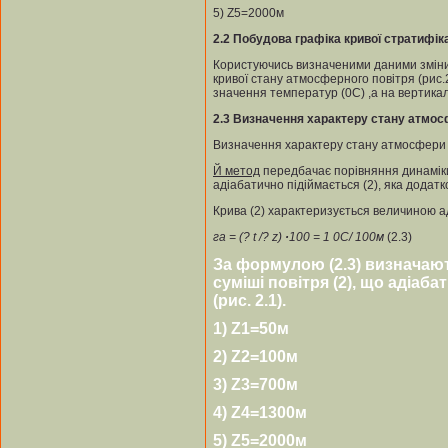
5) Z5=2000м
2.2
Побудова графіка кривої стратифіка
Користуючись визначеними даними зміни 
кривої стану атмосферного повітря (рис.2
значення температур (0С) ,а на вертикаль
2.3
Визначення характеру стану атмо
Визначення характеру стану атмосфери 
Й
метод
передбачає порівняння динаміки 
адіабатично підіймається (2), яка додатк
Крива (2) характеризується величиною а
г
а
= (? t /? z)
·
100 = 1
0
С/ 100м
(2.3)
За формулою (2.3) визначаю
суміші повітря (2), що адіаб
(рис. 2.1).
1) Z1=50м
2) Z2=100м
3) Z3=700м
4) Z4=1300м
5) Z5=2000м