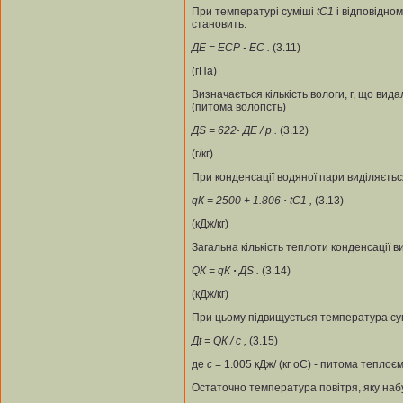
При температурі суміші
t
C1
і відповідно
становить:
Д
Е = Е
СР
- Е
С
.
(3.11)
(гПа)
Визначається кількість вологи, г, що вид
(питома вологість)
ДS =
622
·
Д
Е / p .
(3.12)
(г/кг)
При конденсації водяної пари виділяється
q
К
= 2500 + 1.806
·
t
C1
,
(3.13)
(кДж/кг)
Загальна кількість теплоти конденсації 
Q
К
= q
К
·
ДS .
(3.14)
(кДж/кг)
При цьому підвищується температура сум
Дt = Q
К
/ c ,
(3.15)
де
c
= 1.005 кДж/ (кг оС) - питома тепло
Остаточно температура повітря, яку наб