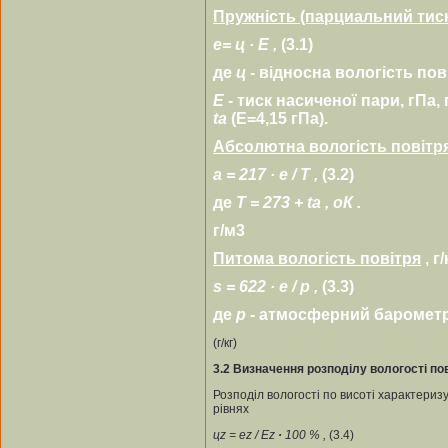
Пружність (парциальний тиск
е=
ц
·
Е
,
(3.1)
де
ц -
відносна вологість пові
Е
- тиск насиченої пари, гПа
t
а
(Е=4,15 гПа).
Абсолютна вологість повітр
а = 217
·
е / Т ,
(3.2)
де
Т = 273 + t
а
,
о
К .
г/м3
Питома вологість повітря
, г
s = 622
·
е / p ,
(3.3)
де
p -
атмосферний барометри
(г/кг)
3.2
Визначення розподілу вологості пов
Розподіл вологості по висоті характери
рівнях
ц
z
= е
z
/ Е
z
·
100 % ,
(3.4)