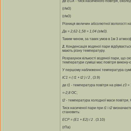
де
Е
ОХ
- тиск насиченого повітря, охол
(г/м3)
(г/м3)
Різниця величин абсолютної вологості н
Д
а = 2,62-1,58 = 1,04 (г/м
3
).
Таким чином, за таких умов в 1м 3 атмос
2.
Конденсація водяної пари відбувається
мають різну температуру.
Розрахунок кількості водяної пари, що с
температури суміші мас повітря викону-є
У першому наближенні температура сум
t
C1
= ( t
1
+ t
2
) / 2 ,
(3.9)
де
t
1
-
температура повітря на рівні
z
3
=
=-2,8
ОС;
t
2
-
температура холодної маси повітря,
Тиск насиченої пари при
t
1
і
t
2
визначаєть
становить:
Е
СР
= (Е
1
+ Е
2
) / 2 .
(3.10)
(гПа)