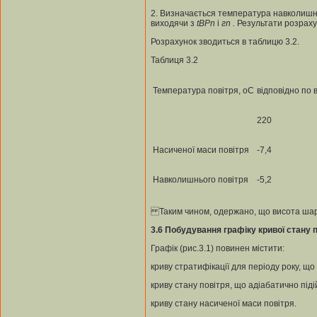
2. Визначається температура навколиш
виходячи з
t
ВР
n
і
г
n
.
Результати розрахун
Розрахунок зводиться в таблицю 3.2.
Таблиця 3.2
Температура повітря, оС
відповідно по в
220
Насиченої маси повітря
-7,4
Навколишнього повітря
-5,2
Таким чином, одержано, що висота шар
3.6
Побудування графіку кривої
стану п
Графік (рис.3.1) повинен містити:
криву стратифікації для періоду року, що
криву стану повітря, що адіабатично під
криву стану насиченої маси повітря.