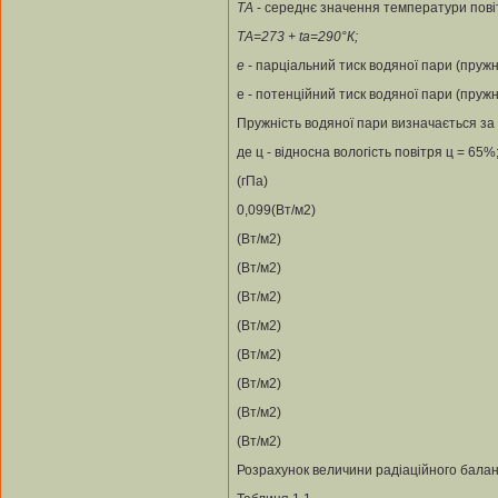
Т
А
- середнє значення температури повіт
Т
А
=273 +
t
a
=290°К;
е
- парціальний тиск водяної пари (пружніс
е - потенційний тиск водяної пари (пружн
Пружність водяної пари визначається з
де ц - відносна вологість повітря ц = 65%
(гПа)
0,099(Вт/м2)
(Вт/м2)
(Вт/м2)
(Вт/м2)
(Вт/м2)
(Вт/м2)
(Вт/м2)
(Вт/м2)
(Вт/м2)
Розрахунок величини радіаційного бала