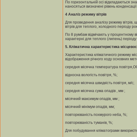
По горизонтальній осі відкладаються зн
наносяться визначені рівень конденсаці
4
Аналіз режиму вітрів
Для проведення аналізу режиму вітрів, 
вітрів для теплого, холодного періоду рок
По 8 румбам відмічають у процентному в
характерні для теплого (липень) періоду р
5
.
Кліматична характеристика місцевос
Характеристика кліматичного режиму міс
відображення річного ходу основних мете
середня місячна температура повітря,О
відносна вологість повітря, %;
середня місячна швидкість повітря, м/с;
середня місячна сума опадів , мм ;
місячний максимум опадів, мм ;
місячний мінімум опадів, мм;
повторюваність похмурого неба, %;
повторюваність туманів, %;
Для побудування кліматограми використов