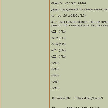
а
z
= 217
·
е
z
/ Т
ВР
,
(3.4а)
де
е
z
-
парціальний тиск ненасиченого вол
е
z
= е
о
·
10
-z/6300
,
(3.5)
а
Е
z
-
тиск насиченої пари, гПа, при тем
рівні
z
о
;
Т
ВР
- температура повітря на ві
eZ1= (гПа)
eZ2= (гПа)
eZ3= (гПа)
eZ4= (гПа)
eZ5= (гПа)
(г/м3)
(г/м3)
(г/м3)
(г/м3)
(г/м3)
Висота м
tBP
E гПа
е гПа
ц%
а г/м3