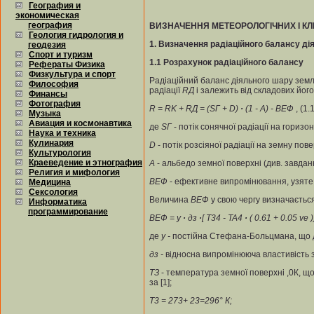
География и
экономическая
география
ВИЗНАЧЕННЯ МЕТЕОРОЛОГІЧНИХ І К
Геология гидрология и
1
.
В
изначення радіаційного балансу ді
геодезия
Спорт и туризм
1.1
Розрахунок
радіаційного балансу
Рефераты Физика
Физкультура и спорт
Радіаційний баланс діяльного шару зем
Философия
радіації
R
Д
і залежить від складових його
Финансы
Фотография
R = R
K
+ R
Д
= (S
Г
+ D)
·
(1 - A) - B
ЕФ
, (1.
Музыка
Авиация и космонавтика
де
S
Г
- потік сонячної радіації на горизо
Наука и техника
Кулинария
D
- потік розсіяної радіації на земну повер
Культурология
Краеведение и этнография
А
- альбедо земної поверхні (див. завдан
Религия и мифология
В
ЕФ
- ефективне випромінювання, узяте з
Медицина
Сексология
Величина
В
ЕФ
у свою чергу визначаєтьс
Информатика
программирование
В
ЕФ
=
у
·
д
з
·
[ T
3
4
- T
A
4
·
( 0.61 + 0.05 vе )
де
у
-
постійна Стефана-Больцмана, що д
д
з
-
відносна випромінююча властивість 
Т
З
- температура земної поверхні ,0К, щ
за [1];
Т
3
= 273+ 23=296° К;