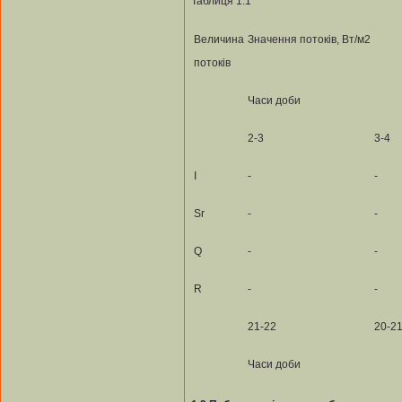
Таблиця 1.1
Величина
Значення потоків, Вт/м2
потоків
Часи доби
2-3
3-4
I
-
-
Sr
-
-
Q
-
-
R
-
-
21-22
20-2
Часи доби