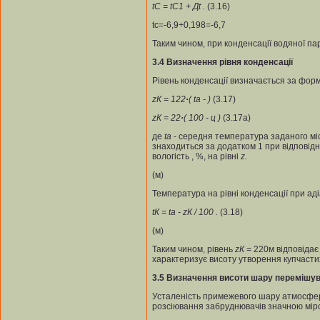
t
С
= t
С1
+ Дt .
(3.16)
tc=-6,9+0,198=-6,7
Таким чином, при конденсації водяної п
3.4
Визначення рівня конденсації
Рівень конденсації визначається за форм
z
К
= 122
·
( t
а
-
)
(3.17)
z
К
= 22
·
( 100 - ц
)
(3.17а)
де
t
a
- середня температура заданого міс
знаходиться за додатком 1 при відповід
вологість , %, на рівні
z
.
(м)
Температура на рівні конденсації при ад
t
К
= t
a
- z
К
/ 100
.
(3.18)
(м)
Таким чином, рівень
z
К
= 220м відповідає
характеризує висоту утворення купчаст
3.5
Визначення висоти шару перемішу
Усталеність примежевого шару атмосфер
розсіювання забруднювачів значною мір