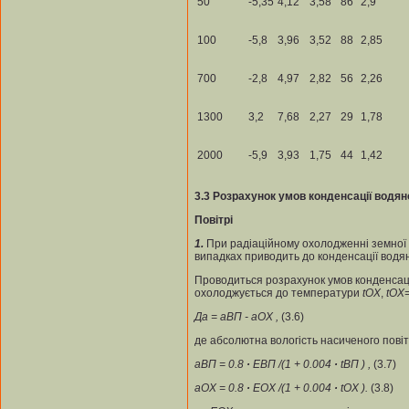
50
-5,35
4,12
3,58
86
2,9
100
-5,8
3,96
3,52
88
2,85
700
-2,8
4,97
2,82
56
2,26
1300
3,2
7,68
2,27
29
1,78
2000
-5,9
3,93
1,75
44
1,42
3.3
Розрахунок
умов
конденсації
водяно
Повітрі
1.
При радіаційному охолодженні земної 
випадках приводить до конденсації водян
Проводиться розрахунок умов конденсаці
охолоджується до температури
t
ОХ
,
t
OX
Д
а = а
ВП
- а
ОХ
,
(3.6)
де абсолютна вологість насиченого пові
а
ВП
= 0.8
·
Е
ВП
/(1 + 0.004
·
t
ВП
) ,
(3.7)
а
ОХ
= 0.8
·
Е
ОХ
/(1 + 0.004
·
t
ОХ
).
(3.8)