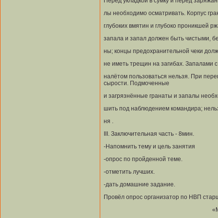
Перед укладкой в сумку и перед заряжан
лы необходимо осматривать. Корпус гра
глубоких вмятин и глубоко проникшей рж
запала и запал должен быть чистыми, бе
ны; концы предохранительной чеки долж
не иметь трещин на загибах. Запалами 
налётом пользоваться нельзя. При перено
сырости. Подмоченные
и загрязнённые гранаты и запалы необх
шить под наблюдением командира; нельз
ня .
III. Заключительная часть - 8мин.
-Напомнить тему и цель занятия
-опрос по пройденной теме.
-отметить лучших.
-дать домашние задание.
Провёл опрос организатор по НВП старш
«