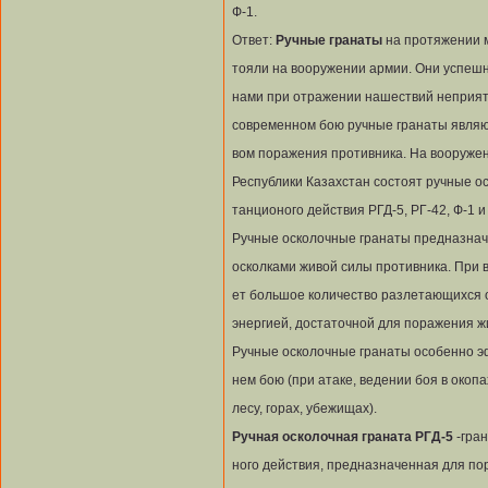
Ф-1.
Ответ:
Ручные гранаты
на протяжении м
тояли на вооружении армии. Они успеш
нами при отражении нашествий неприят
современном бою ручные гранаты являю
вом поражения противника. На вооруже
Республики Казахстан состоят ручные о
танционого действия РГД-5, РГ-42, Ф-1 и
Ручные осколочные гранаты предназна
осколками живой силы противника. При 
ет большое количество разлетающихся 
энергией, достаточной для поражения ж
Ручные осколочные гранаты особенно э
нем бою (при атаке, ведении боя в окопа
лесу, горах, убежищах).
Ручная осколочная граната РГД-5
-гран
ного действия, предназначенная для п