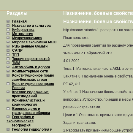
Разделы
Назначение, боевые свойства
Назначение, боевые свойства
Главная
Искусство и культура
Кибернетика
http://monax.ru/order/ - рефераты на зак
Метрология
План-конспект.
Микроэкономика
Мировая экономика МЭО
Для проведения занятий по разделу огне
РЦБ ценные бумаги
САПР
зывником Р. Сайрамский РВК.
ТГП
Теория вероятностей
4.01.2002.
ТММ
Автомобиль и дорога
Тема 1. Материальная часть АКМ. и ручн
Компьютерные сети
Конституционное право
Занятие 8. Назначение боевые свойства 
зарубежныйх стран
Конституционное право
РГ-42, Ф-1.
России
Учебные 1.Назначение боевые свойства 
Краткое содержание
произведений
вопросы: 2.Устройство, принцип и меры 
Криминалистика и
криминология
ращении с гранатами.
Военное дело и
гражданская оборона
Цели и 1.Ознокомить призывников с ру
География и
экономическая
Задачи: гранатами.
география
Геология гидрология и
2.Рассказать призывникам общее устрой