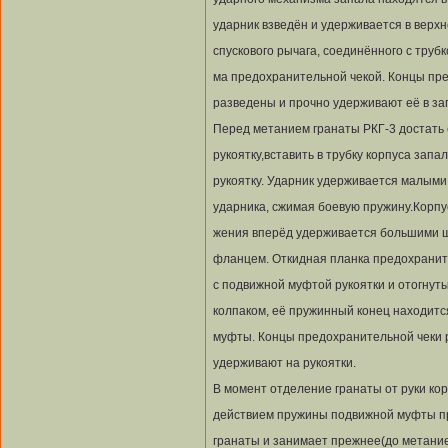
ударник взведён и удерживается в верх
спускового рычага, соединённого с труб
ма предохранительной чекой. Концы пр
разведены и прочно удерживают её в за
Перед метанием гранаты РКГ-3 достать 
рукоятку,вставить в трубку корпуса запа
рукоятку. Ударник удерживается малыми
ударника, сжимая боевую пружину.Корпу
жения вперёд удерживается большими ш
фланцем. Откидная планка предохранит
с подвижной муфтой рукоятки и отогнут
колпаком, её пружинный конец находитс
муфты. Концы предохранительной чеки 
удерживают на рукоятки.
В момент отделение гранаты от руки кор
действием пружины подвижной муфты пр
гранаты и занимает прежнее(до метание