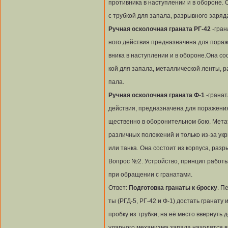
противника в наступлении и в обороне. 
с трубкой для запала, разрывного заряд
Ручная осколочная граната РГ-42
-гран
ного действия предназначена для пора
вника в наступлении и в обороне.Она сос
кой для запала, металлической ленты, р
пала.
Ручная осколочная граната Ф-1
-грана
действия, предназначена для поражения
щественно в оборонительном бою. Метат
различных положений и только из-за укр
или танка. Она состоит из корпуса, разр
Вопрос №2. Устройство, принцип работ
при обращении с гранатами.
Ответ:
Подготовка гранаты к броску
. П
ты (РГД-5, РГ-42 и Ф-1) достать гранату 
пробку из трубки, на её место ввернуть 
ударного механизма запала находятся 