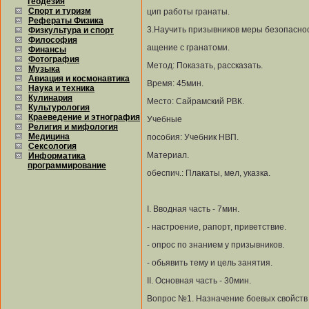
геодезия
Спорт и туризм
цип работы гранаты.
Рефераты Физика
3.Научить призывников меры безопаснос
Физкультура и спорт
Философия
ащение с гранатоми.
Финансы
Фотография
Метод: Показать, рассказать.
Музыка
Авиация и космонавтика
Время: 45мин.
Наука и техника
Кулинария
Место: Сайрамский РВК.
Культурология
Краеведение и этнография
Учебные
Религия и мифология
Медицина
пособия: Учебник НВП.
Сексология
Материал.
Информатика
программирование
обеспич.: Плакаты, мел, указка.
I. Вводная часть - 7мин.
- настроение, рапорт, приветствие.
- опрос по знанием у призывников.
- обьявить тему и цель занятия.
II. Основная часть - 30мин.
Вопрос №1. Назначение боевых свойств 