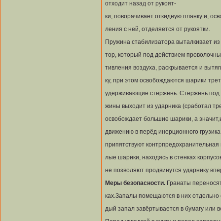
отходит назад от рукоят-
ки, поворачивает откидную планку и, ос
ления с ней, отделяется от рукоятки.
Пружина стабилизатора выталкивает из 
тор, который под действием проволочны
тивления воздуха, раскрывается и вытя
ку, при этом освобождаются шарики тре
удерживающие стержень. Стержень под 
жины выходит из ударника (сработал тр
освобождает большие шарики, а значит,
движению в перёд инерционного грузика
припятствуют контрпредохранительная 
лые шарики, находясь в стенках корпусо
не позволяют продвинутся ударнику впе
Меры безопасности.
Гранаты переносят
ках.Запалы помещаются в них отдельно о
дый запал завёртывается в бумагу или в