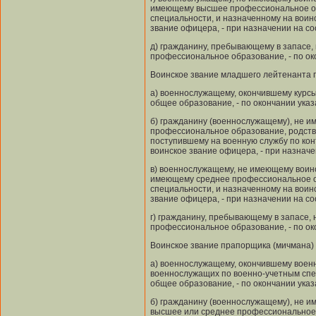
имеющему высшее профессиональное об
специальности, и назначенному на воин
звание офицера, - при назначении на с
д) гражданину, пребывающему в запасе
профессиональное образование, - по ок
Воинское звание младшего лейтенанта 
а) военнослужащему, окончившему курс
общее образование, - по окончании указ
б) гражданину (военнослужащему), не 
профессиональное образование, родств
поступившему на военную службу по кон
воинское звание офицера, - при назнач
в) военнослужащему, не имеющему воинс
имеющему среднее профессиональное о
специальности, и назначенному на воин
звание офицера, - при назначении на с
г) гражданину, пребывающему в запасе
профессиональное образование, - по ок
Воинское звание прапорщика (мичмана)
а) военнослужащему, окончившему воен
военнослужащих по военно-учетным спе
общее образование, - по окончании указ
б) гражданину (военнослужащему), не 
высшее или среднее профессиональное 