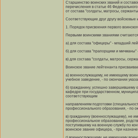
Старшинство воинских званий и состав
перечисления в статье 46 Федерального з
от состава "солдаты, матросы, сержанты
Соответствующие друг другу войсковые 
1. Порядок присвоения первого воинског
Первыми воинскими званиями считаются
а) для состава "офицеры" - младший лей
б) для состава "прапорщики и мичманы" 
в) для состава "солдаты, матросы, серж
Воинское звание лейтенанта присваивае
а) военнослужащему, не имеющему воин
учебное заведение, - по окончании указ
б) гражданину, успешно завершившему о
кафедре при государственном, муницип
соответствующим
направлениям подготовки (специальнос
профессионального образования, - по о
в) гражданину (военнослужащему), не 
профессиональное образование, родств
поступившему на военную службу по кон
воинское звание офицера, - при назнач
г) военнослужащему, не имеющему воинс