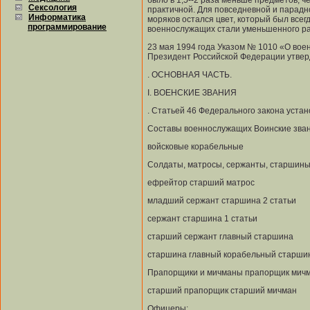
было в 1,5--2 раза меньше предметов, 
Сексология
практичной. Для повседневной и парадн
Информатика
моряков остался цвет, который был все
программирование
военнослужащих стали уменьшенного ра
23 мая 1994 года Указом № 1010 «О вое
Президент Российской Федерации утве
. ОСНОВНАЯ ЧАСТЬ.
I. ВОЕНСКИЕ ЗВАНИЯ
. Статьей 46 Федерального закона уста
Составы военнослужащих Воинские зва
войсковые корабельные
Солдаты, матросы, сержанты, старшины
ефрейтор старший матрос
младший сержант старшина 2 статьи
сержант старшина 1 статьи
старший сержант главный старшина
старшина главный корабельный старши
Прапорщики и мичманы прапорщик мич
старший прапорщик старший мичман
Офицеры: