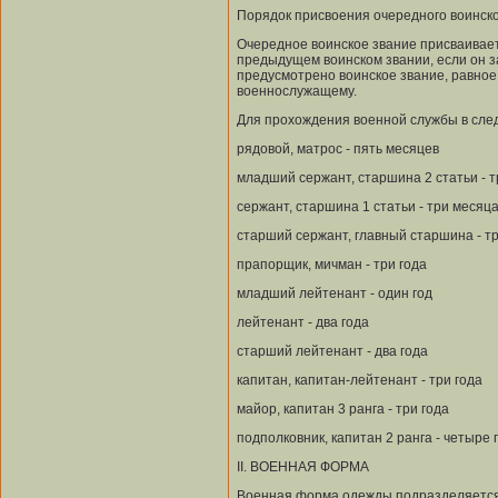
Порядок присвоения очередного воинско
Очередное воинское звание присваивает
предыдущем воинском звании, если он з
предусмотрено воинское звание, равное
военнослужащему.
Для прохождения военной службы в след
рядовой, матрос - пять месяцев
младший сержант, старшина 2 статьи - 
сержант, старшина 1 статьи - три месяц
старший сержант, главный старшина - т
прапорщик, мичман - три года
младший лейтенант - один год
лейтенант - два года
старший лейтенант - два года
капитан, капитан-лейтенант - три года
майор, капитан 3 ранга - три года
подполковник, капитан 2 ранга - четыре 
II. ВОЕННАЯ ФОРМА
Военная форма одежды подразделяется н