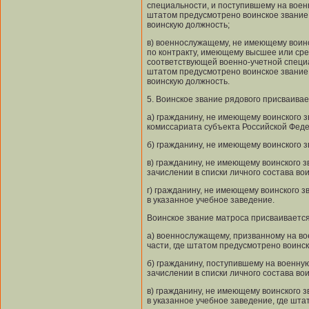
специальности, и поступившему на военн
штатом предусмотрено воинское звание 
воинскую должность;
в) военнослужащему, не имеющему воин
по контракту, имеющему высшее или ср
соответствующей военно-учетной специа
штатом предусмотрено воинское звание 
воинскую должность.
5. Воинское звание рядового присваивае
а) гражданину, не имеющему воинского з
комиссариата субъекта Российской Феде
б) гражданину, не имеющему воинского зв
в) гражданину, не имеющему воинского з
зачислении в списки личного состава вои
г) гражданину, не имеющему воинского з
в указанное учебное заведение.
Воинское звание матроса присваивается
а) военнослужащему, призванному на вое
части, где штатом предусмотрено воинск
б) гражданину, поступившему на военную
зачислении в списки личного состава во
в) гражданину, не имеющему воинского з
в указанное учебное заведение, где шт