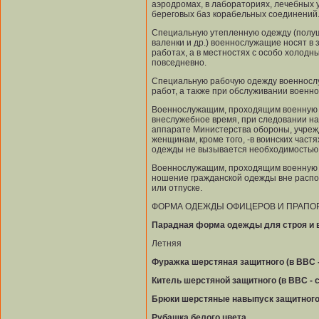
аэродромах, в лабораториях, лечебных у
береговых баз корабельных соединений
Специальную утепленную одежду (полушу
валенки и др.) военнослужащие носят в 
работах, а в местностях с особо холодн
повседневно.
Специальную рабочую одежду военносл
работ, а также при обслуживании военно
Военнослужащим, проходящим военную с
внеслужебное время, при следовании на 
аппарате Министерства обороны, учреж
женщинам, кроме того, -в воинских час
одежды не вызывается необходимостью
Военнослужащим, проходящим военную с
ношение гражданской одежды вне распол
или отпуске.
ФОРМА ОДЕЖДЫ ОФИЦЕРОВ И ПРАПОР
Парадная форма одежды для строя и в
Летняя
Фуражка шерстяная защитного (в ВВС -
Китель шерстяной защитного (в ВВС - с
Брюки шерстяные навыпуск защитного (
Рубашка белого цвета.