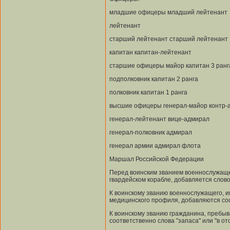
младшие офицеры младший лейтенант
лейтенант
старший лейтенант старший лейтенант
капитан капитан-лейтенант
старшие офицеры майор капитан 3 ранг
подполковник капитан 2 ранга
полковник капитан 1 ранга
высшие офицеры генерал-майор контр-
генерал-лейтенант вице-адмирал
генерал-полковник адмирал
генерал армии адмирал флота
Маршал Российской Федерации
Перед воинским званием военнослужащег
гвардейском корабле, добавляется слово 
К воинскому званию военнослужащего, 
медицинского профиля, добавляются соо
К воинскому званию гражданина, пребыв
соответственно слова "запаса" или "в отс