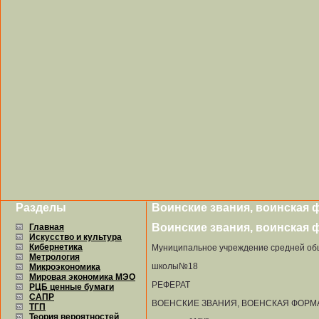
Разделы
Воинские звания, воинская 
Воинские звания, воинская 
Главная
Искусство и культура
Кибернетика
Муниципальное учреждение средней о
Метрология
школы№18
Микроэкономика
Мировая экономика МЭО
РЕФЕРАТ
РЦБ ценные бумаги
САПР
ВОЕНСКИЕ ЗВАНИЯ, ВОЕНСКАЯ ФОРМ
ТГП
Теория вероятностей