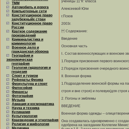
ученицы 11”К” класса
ТММ
Автомобиль и дорога
Алексеевой Юли
Компьютерные сети
Конституционное право
г.Псков
зарубежныйх стран
Конституционное право
2003г.
России
Содержание:
Краткое содержание
произведений
Введение
Криминалистика и
криминология
Основная часть
Военное дело и
гражданская оборона
I.. Состав военнослужащих и военские зв
География и
экономическая
1.Порядок присвоения первого воинского
география
Геология гидрология и
2.Порядок присвоения очередного воинс
геодезия
Спорт и туризм
II. Военная форма
Рефераты Физика
1.Подразделение военской формы на па
Физкультура и спорт
Философия
строя и вне строя) и полевую(для строя и
Финансы
Фотография
2. Погоны и эмблемы
Музыка
Авиация и космонавтика
ВВЕДЕНИЕ
Наука и техника
Кулинария
Военная форма одежды -- олицетворение
Культурология
Краеведение и этнография
Она создавалась одновременно с созда
Религия и мифология
одобрена на заседании Коллегии Минист
Медицина