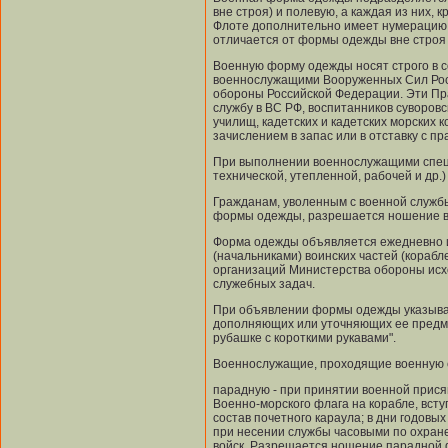
вне строя) и полевую, а каждая из них,
Флоте дополнительно имеет нумерацию.
отличается от формы одежды вне строя
Военную форму одежды носят строго в 
военнослужащими Вооруженных Сил Рос
обороны Российской Федерации. Эти П
службу в ВС РФ, воспитанников суворов
училищ, кадетских и кадетских морских к
зачислением в запас или в отставку с 
При выполнении военнослужащими спец
технической, утепленной, рабочей и др.
Гражданам, уволенным с военной службы
формы одежды, разрешается ношение в
Форма одежды объявляется ежедневно 
(начальниками) воинских частей (корабл
организаций Министерства обороны исх
служебных задач.
При объявлении формы одежды указыва
дополняющих или уточняющих ее предме
рубашке с короткими рукавами".
Военнослужащие, проходящие военную с
парадную - при принятии военной прися
Военно-морского флага на корабле, всту
состав почетного караула; в дни годовы
при несении службы часовыми по охран
войск. Разрешается ношение парадной 