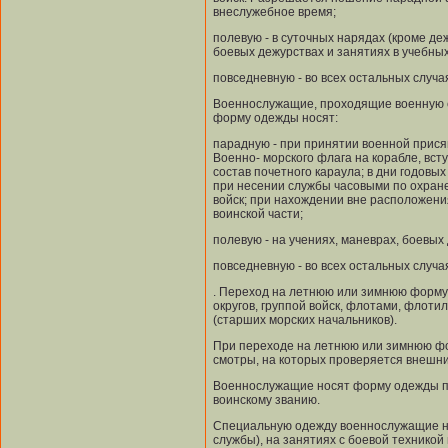
внеслужебное время;
полевую - в суточных нарядах (кроме де
боевых дежурствах и занятиях в учебных
повседневную - во всех остальных случа
Военнослужащие, проходящие военную с
форму одежды носят:
парадную - при принятии военной прися
Военно- морского флага на корабле, вст
состав почетного караула; в дни годовы
при несении службы часовыми по охран
войск; при нахождении вне расположения
воинской части;
полевую - на учениях, маневрах, боевых
повседневную - во всех остальных случа
. Переход на летнюю или зимнюю форму
округов, группой войск, флотами, флоти
(старших морских начальников).
При переходе на летнюю или зимнюю фо
смотры, на которых проверяется внешн
Военнослужащие носят форму одежды по
воинскому званию.
Специальную одежду военнослужащие нос
службы), на занятиях с боевой техникой 